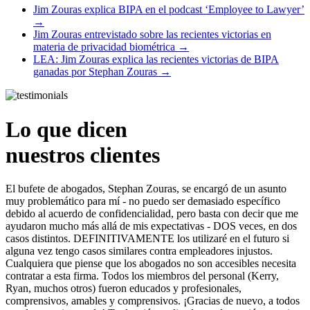
Jim Zouras explica BIPA en el podcast ‘Employee to Lawyer’
→
Jim Zouras entrevistado sobre las recientes victorias en
materia de privacidad biométrica
→
LEA: Jim Zouras explica las recientes victorias de BIPA
ganadas por Stephan Zouras
→
Lo que dicen
nuestros clientes
El bufete de abogados, Stephan Zouras, se encargó de un asunto
muy problemático para mí - no puedo ser demasiado específico
debido al acuerdo de confidencialidad, pero basta con decir que me
ayudaron mucho más allá de mis expectativas - DOS veces, en dos
casos distintos. DEFINITIVAMENTE los utilizaré en el futuro si
alguna vez tengo casos similares contra empleadores injustos.
Cualquiera que piense que los abogados no son accesibles necesita
contratar a esta firma. Todos los miembros del personal (Kerry,
Ryan, muchos otros) fueron educados y profesionales,
comprensivos, amables y comprensivos. ¡Gracias de nuevo, a todos