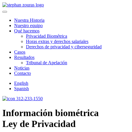
Skip to content
Nuestra Historia
Nuestro equipo
Qué hacemos
Privacidad Biométrica
Horas extras y derechos salariales
Derechos de privacidad y ciberseguridad
Casos
Resultados
Tribunal de Apelación
Noticias
Contacto
English
Spanish
312-233-1550
Información biométrica
Ley de Privacidad