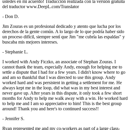
ustedes en mi acuerdo! Traducción realizada con la versión gratuita
del traductor www.DeepL.com/Translator
- Don D.
Jim Zouras es un profesional dedicado y atento que lucha por los
derechos de la gente común. A lo largo de lo que podría haber sido
un proceso difícil, siempre sentí que Jim "me cubría las espaldas" y
buscaba mis mejores intereses.
- Stephanie L.
I worked with Andy Ficzko, an associate of Stephan Zouras. I
cannot thank the team, especially Andy, enough for helping me to
settle a dispute that I had for a few years. I didn't know where to go
and am so thankful that I was directed to use this group. Andy
worked hard and was persistent in getting a settlement for me. He
always kept me in the loop, did what was in my best interest and
never gave up. After years in this dispute, it only took a few short
months for Andy to help me walk away with a win. He worked hard
to help me and I am so appreciative to him! This is the best group
around! Thank you and here's to continued success!!
- Jennifer S.
Ryan represented me and my co-workers as part of a large class-