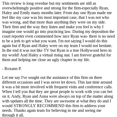
This review is long overdue but my sentiments are still as
overwhelmingly positive and strong for the firm-especially Ryan,
Haley and Emily many months later. From day one Ryan made me
feel like my case was his most important case, that I was not who
was wrong, and that more than anything they were on my side.
Their firm and the way they listen and make you feel is why I
imagine one would go into practicing law. During my deposition the
court reporter even commented how nice Ryan was- there is no need
to be a jerk to get what you want. I'm not saying I would do this
again but if Ryan and Haley were on my team I would not hesitate.
In the end it was not like TV but Ryan is a true Hollywood hero in
my world! And Haley a virtual rising star. I am forever grateful for
them and helping me close an ugly chapter in my life.
- Roxann P.
Let me say I've sought out the assistance of this firm on three
different occasions and I was never let down. This last time around
it was a bit more involved with frequent visits and conference calls.
When I tell you that they are great people to work with you can bet
on it. Andy, Ryan and Anna were always on top of the matter along
with updates all the time. They are awesome at what they do and I
would STRONGLY RECOMMEND this firm to address your
needs. Thanks again team for believing in me and seeing me
through it all.