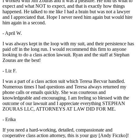
I worked with Jim Zouras and it was a pleasure. He told us what to
expect and what NOT to expect, and that is exactly how things
happened. He talked to me like I had a brain but was not a lawyer
and I appreciated that. Hope I never need him again but would hire
him again in a second.
- April W.
I was always kept in the loop with my suit, and their persistence has
paid off in the long run. I would recommend this firm to anyone
looking to do a class action lawsuit. Ryan and the staff at Stephan
Zouras are the best!
- Liz F.
I was a part of a class action suit which Teresa Becvar handled.
Numerous times I had questions and Teresa always returned my
phone calls or emails quickly. She was courteous and
knowledgeable and encouraging. I am feeling so blessed with the
outcome of our lawsuit and I appreciate everything STEPHAN
ZOURAS LLC, ATTORNEYS AT LAW DID FOR ME.
- Erika
If you need a hard-working, detailed, compassionate and
cooperative class action attorney, this is your guy [Andy Ficzko]!