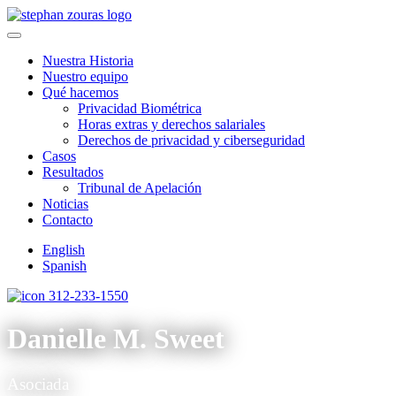
Skip to content
Nuestra Historia
Nuestro equipo
Qué hacemos
Privacidad Biométrica
Horas extras y derechos salariales
Derechos de privacidad y ciberseguridad
Casos
Resultados
Tribunal de Apelación
Noticias
Contacto
English
Spanish
312-233-1550
Danielle M. Sweet
Asociada